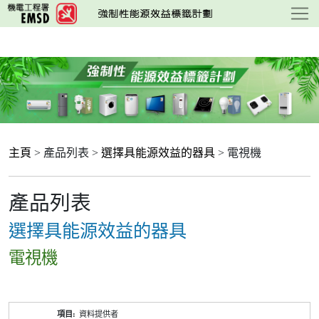
跳
至
主
要
內
容
主頁
> 產品列表 >
選擇具能源效益的器具
> 電視機
產品列表
選擇具能源效益的器具
電視機
產
資料提供者
品