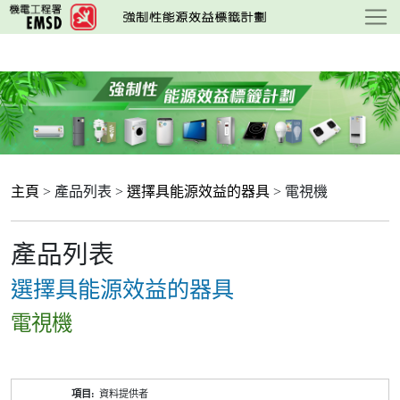
跳
至
主
要
內
容
主頁
> 產品列表 >
選擇具能源效益的器具
> 電視機
產品列表
選擇具能源效益的器具
電視機
產
資料提供者
品