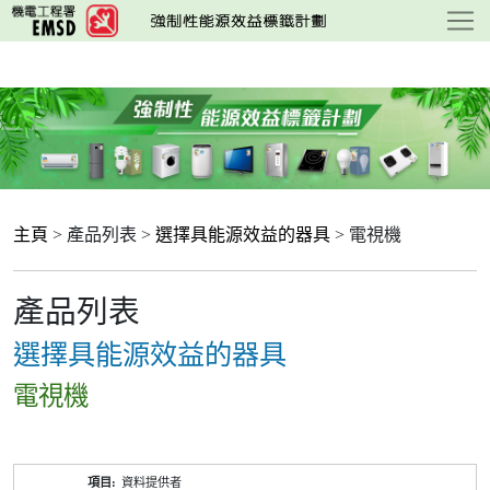
跳
至
主
要
內
容
主頁
> 產品列表 >
選擇具能源效益的器具
> 電視機
產品列表
選擇具能源效益的器具
電視機
產
資料提供者
品