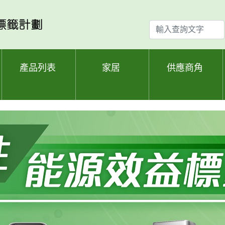
輸
入
查
詢
產品列表
家居
供應商角
文
字