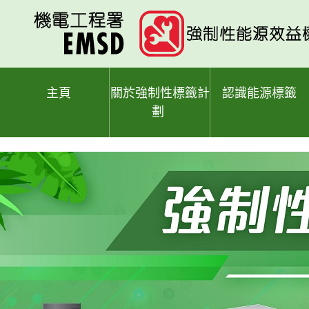
跳
至
主
要
內
容
主頁
關於強制性標籤計
認識能源標籤
劃