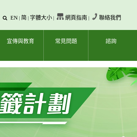
EN
简
字體大小
網頁指南
聯絡我們
查
|
|
|
|
詢
文
字
宣傳與教育
常見問題
諮詢