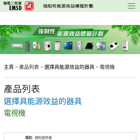
跳
至
主
要
內
容
主頁
> 產品列表 >
選擇具能源效益的器具
> 電視機
產品列表
選擇具能源效益的器具
電視機
產
資料提供者
品