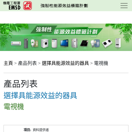
跳
至
主
要
內
容
主頁
> 產品列表 >
選擇具能源效益的器具
> 電視機
產品列表
選擇具能源效益的器具
電視機
產
資料提供者
品