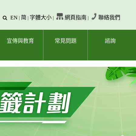
EN
简
字體大小
網頁指南
聯絡我們
查
|
|
|
|
詢
文
字
宣傳與教育
常見問題
諮詢