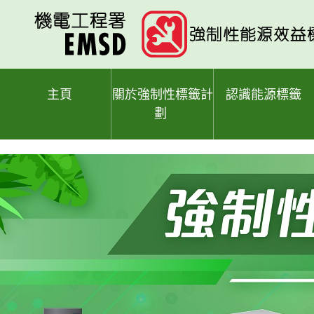
跳
至
主
要
內
容
主頁
關於強制性標籤計
認識能源標籤
劃