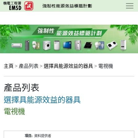
跳
至
主
要
內
容
主頁
> 產品列表 >
選擇具能源效益的器具
> 電視機
產品列表
選擇具能源效益的器具
電視機
產
資料提供者
品