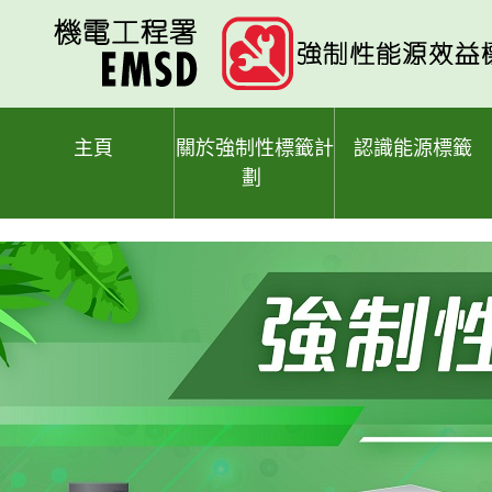
跳
至
主
要
內
容
主頁
關於強制性標籤計
認識能源標籤
劃