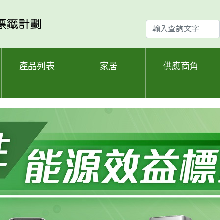
輸
入
查
詢
產品列表
家居
供應商角
文
字