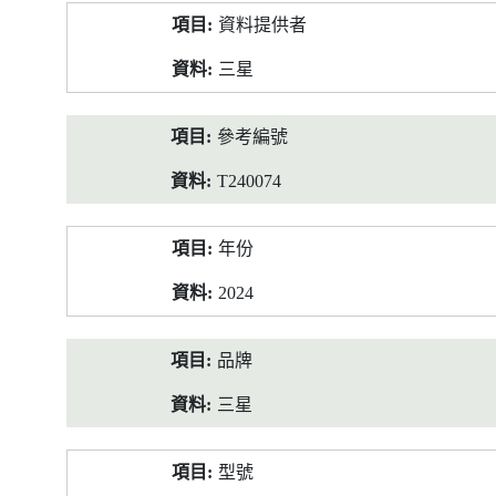
產
資料提供者
品
資
三星
料
參考編號
T240074
年份
2024
品牌
三星
型號