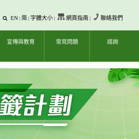
EN
简
字體大小
網頁指南
聯絡我們
查
|
|
|
|
詢
文
字
宣傳與教育
常見問題
諮詢