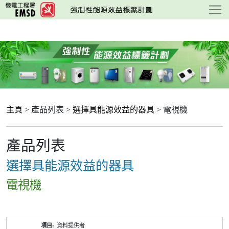
跳
至
主
要
內
容
主頁
> 產品列表 >
選擇具能源效益的器具
> 電視機
產品列表
選擇具能源效益的器具
電視機
產
資料提供者
品