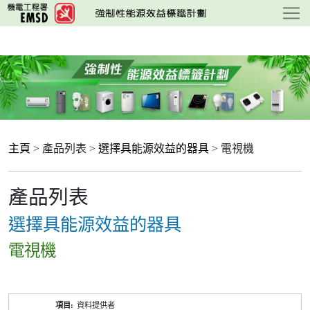
跳
至
主
要
內
容
主頁
> 產品列表 >
選擇具能源效益的器具
> 電視機
產品列表
選擇具能源效益的器具
電視機
產
資料提供者
品