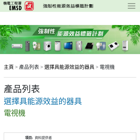
跳
至
主
要
內
容
主頁
> 產品列表 >
選擇具能源效益的器具
> 電視機
產品列表
選擇具能源效益的器具
電視機
產
資料提供者
品