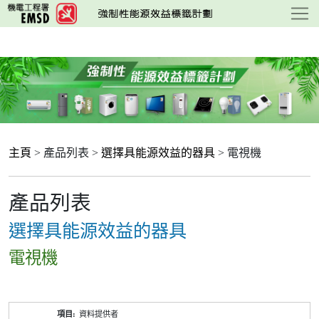
跳
至
主
要
內
容
主頁
> 產品列表 >
選擇具能源效益的器具
> 電視機
產品列表
選擇具能源效益的器具
電視機
產
資料提供者
品