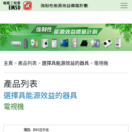
跳
至
主
要
內
容
主頁
> 產品列表 >
選擇具能源效益的器具
> 電視機
產品列表
選擇具能源效益的器具
電視機
產
資料提供者
品