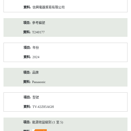
資
信興電器貿易有限公司
料
參考編號
T240177
年份
2024
品牌
Panasonic
型號
TV-42Z85AGH
能源效益級別 (1 至 5)