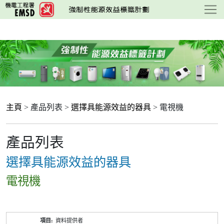
跳
至
主
要
內
容
主頁
> 產品列表 >
選擇具能源效益的器具
> 電視機
產品列表
選擇具能源效益的器具
電視機
產
資料提供者
品