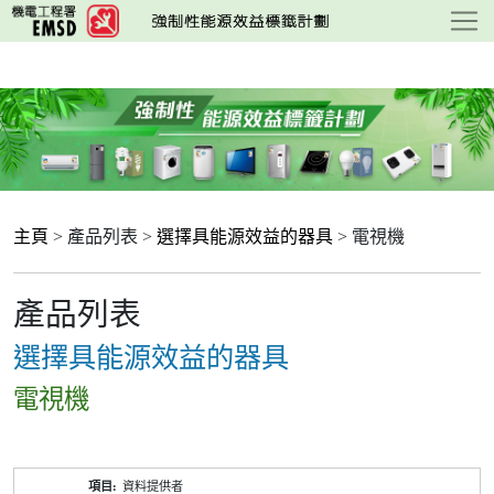
跳
至
主
要
內
容
主頁
> 產品列表 >
選擇具能源效益的器具
> 電視機
產品列表
選擇具能源效益的器具
電視機
產
資料提供者
品