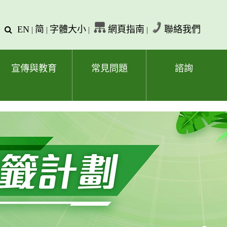
EN
简
字體大小
網頁指南
聯絡我們
查
|
|
|
|
詢
文
字
宣傳與教育
常見問題
諮詢