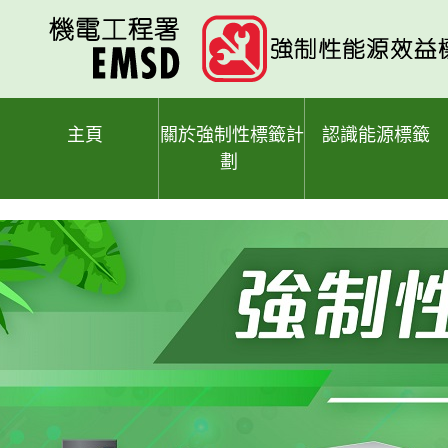
跳
至
主
要
內
容
主頁
關於強制性標籤計
認識能源標籤
劃