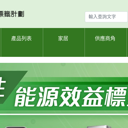
輸
入
查
詢
產品列表
家居
供應商角
文
字