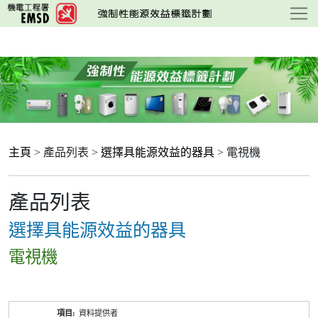
跳
至
主
要
內
容
主頁
> 產品列表 >
選擇具能源效益的器具
> 電視機
產品列表
選擇具能源效益的器具
電視機
產
資料提供者
品