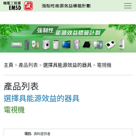
跳
至
主
要
內
容
主頁
> 產品列表 >
選擇具能源效益的器具
> 電視機
產品列表
選擇具能源效益的器具
電視機
產
資料提供者
品