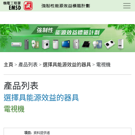
跳
至
主
要
內
容
主頁
> 產品列表 >
選擇具能源效益的器具
> 電視機
產品列表
選擇具能源效益的器具
電視機
產
資料提供者
品