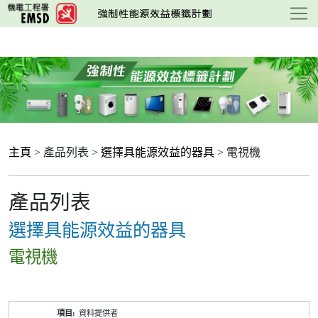
跳
至
主
要
內
容
主頁
> 產品列表 >
選擇具能源效益的器具
> 電視機
產品列表
選擇具能源效益的器具
電視機
產
資料提供者
品