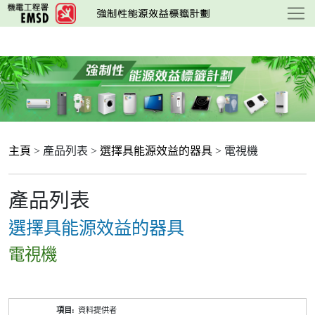
跳
至
主
要
內
容
主頁
> 產品列表 >
選擇具能源效益的器具
> 電視機
產品列表
選擇具能源效益的器具
電視機
產
資料提供者
品