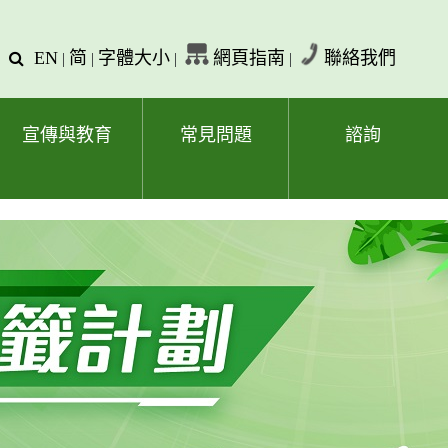
EN
简
字體大小
網頁指南
聯絡我們
查
|
|
|
|
詢
文
字
宣傳與教育
常見問題
諮詢