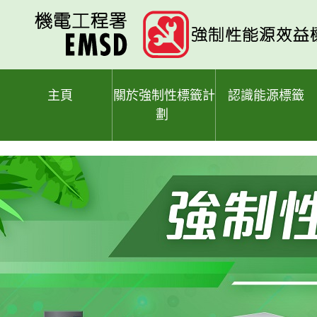
跳
至
主
要
內
容
主頁
關於強制性標籤計
認識能源標籤
劃