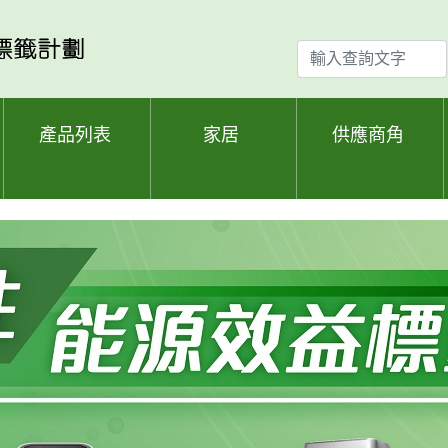
輸
入
查
詢
產品列表
家居
供應商角
文
字