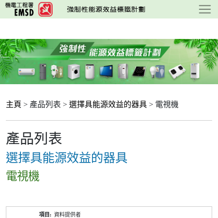
跳
至
主
要
內
容
主頁
> 產品列表 >
選擇具能源效益的器具
> 電視機
產品列表
選擇具能源效益的器具
電視機
產
資料提供者
品