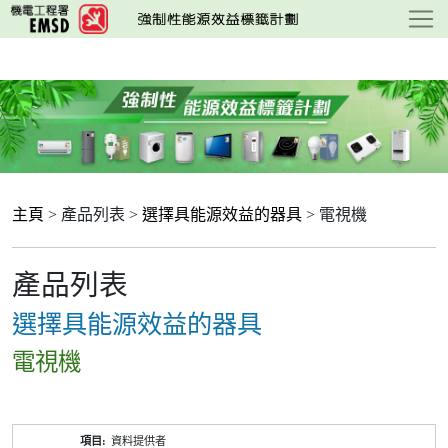
跳
至
主
要
內
容
主頁
> 產品列表 >
選擇具能源效益的器具
> 電視機
產品列表
選擇具能源效益的器具
電視機
產
資料提供者
品