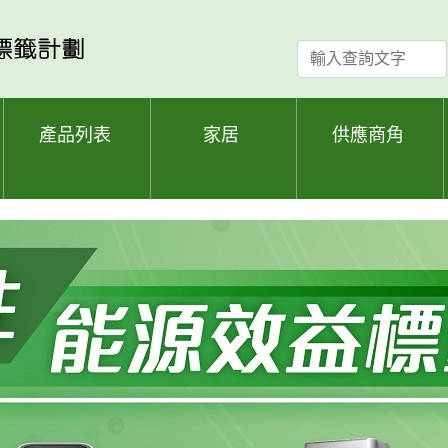
輸
入
查
詢
產品列表
家居
供應商角
文
字