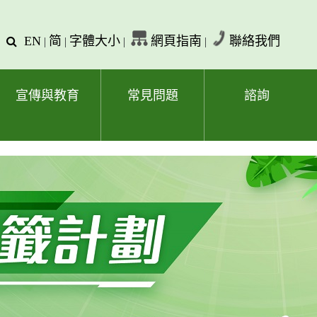
EN
简
字體大小
網頁指南
聯絡我們
查
|
|
|
|
詢
文
字
宣傳與教育
常見問題
諮詢