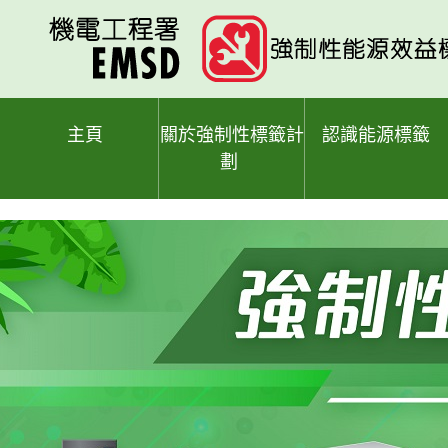
跳
至
主
要
內
容
主頁
關於強制性標籤計
認識能源標籤
劃