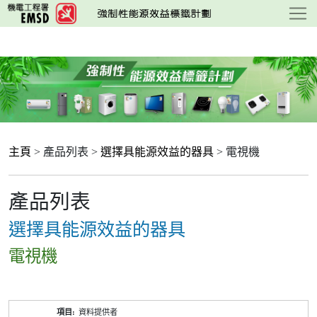
跳
至
主
要
內
容
主頁
> 產品列表 >
選擇具能源效益的器具
> 電視機
產品列表
選擇具能源效益的器具
電視機
產
資料提供者
品