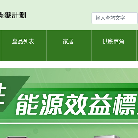
輸
入
查
詢
產品列表
家居
供應商角
文
字