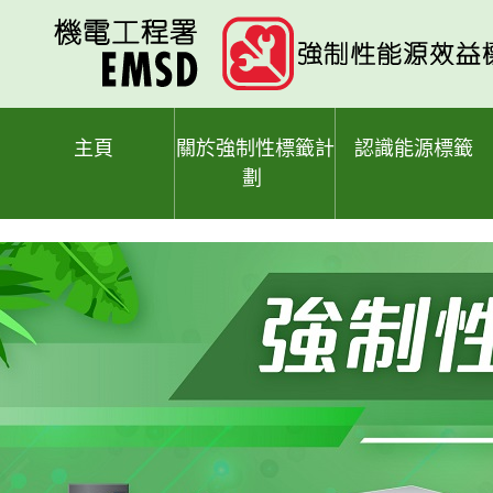
跳
至
主
要
內
容
主頁
關於強制性標籤計
認識能源標籤
劃