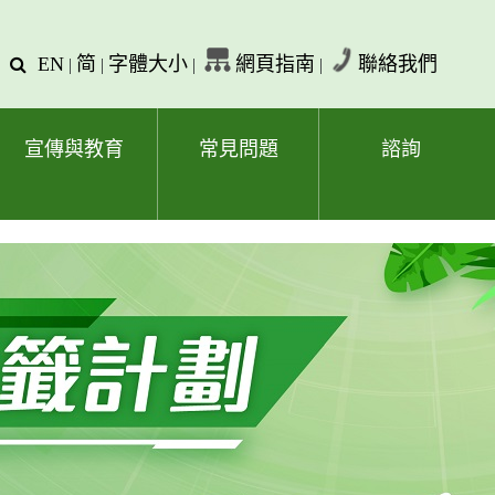
EN
简
字體大小
網頁指南
聯絡我們
查
|
|
|
|
詢
文
字
宣傳與教育
常見問題
諮詢