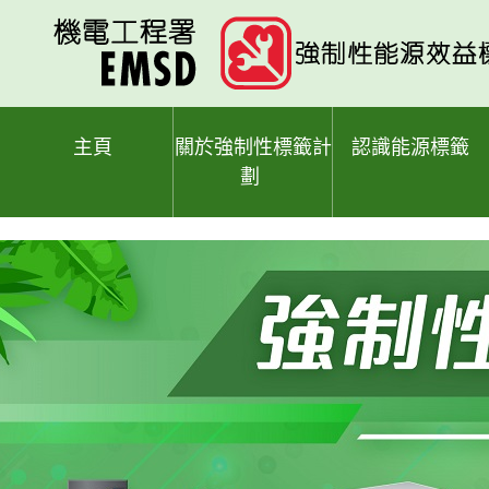
跳
至
主
要
內
容
主頁
關於強制性標籤計
認識能源標籤
劃