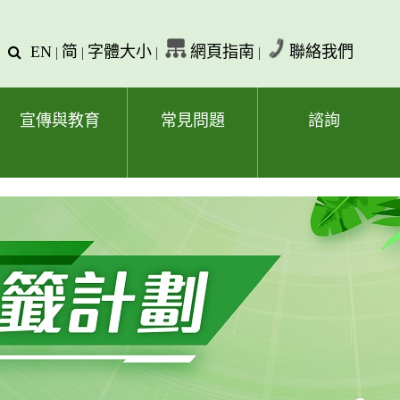
EN
简
字體大小
網頁指南
聯絡我們
查
|
|
|
|
詢
文
字
宣傳與教育
常見問題
諮詢