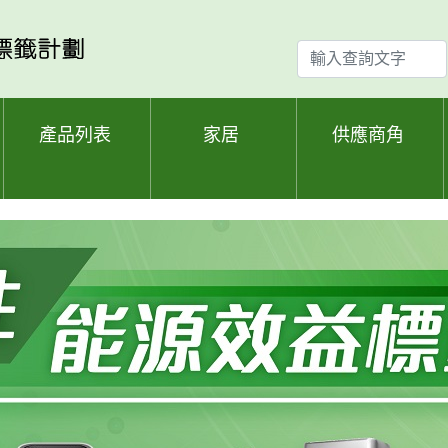
輸
入
查
詢
產品列表
家居
供應商角
文
字