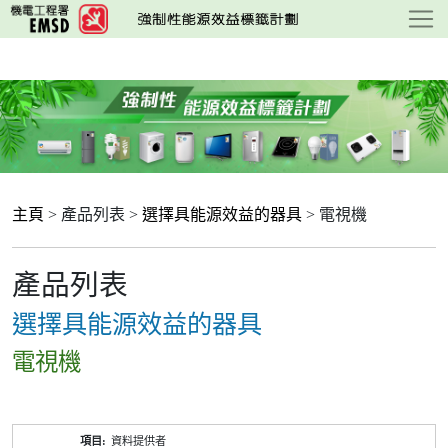
跳
至
主
要
內
容
主頁
> 產品列表 >
選擇具能源效益的器具
> 電視機
產品列表
選擇具能源效益的器具
電視機
產
資料提供者
品