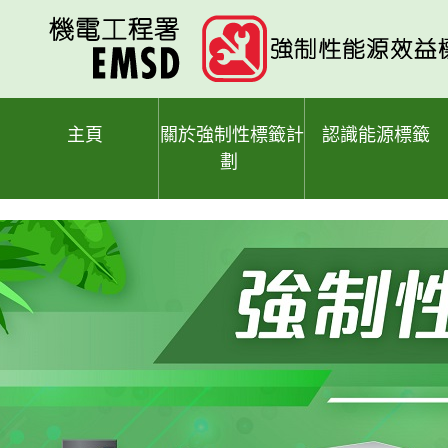
跳
至
主
要
內
容
主頁
關於強制性標籤計
認識能源標籤
劃