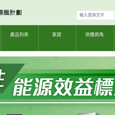
輸
入
查
詢
產品列表
家居
供應商角
文
字