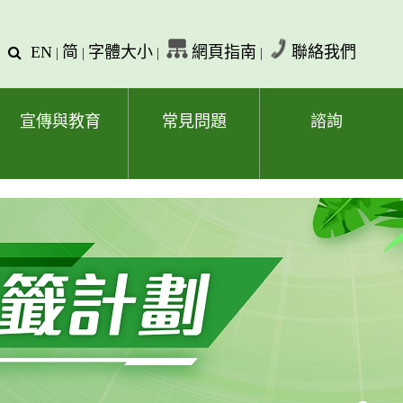
EN
简
字體大小
網頁指南
聯絡我們
查
|
|
|
|
詢
文
字
宣傳與教育
常見問題
諮詢