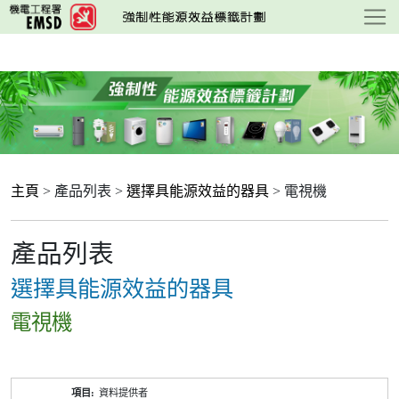
跳
至
主
要
內
容
主頁
> 產品列表 >
選擇具能源效益的器具
> 電視機
產品列表
選擇具能源效益的器具
電視機
產
資料提供者
品