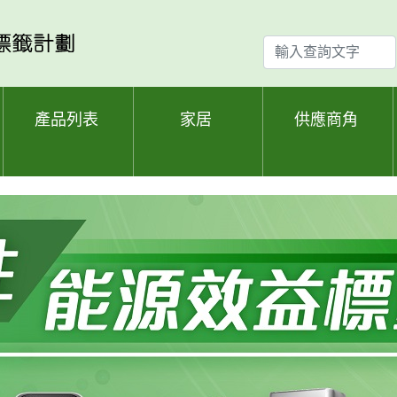
輸
入
查
詢
產品列表
家居
供應商角
文
字