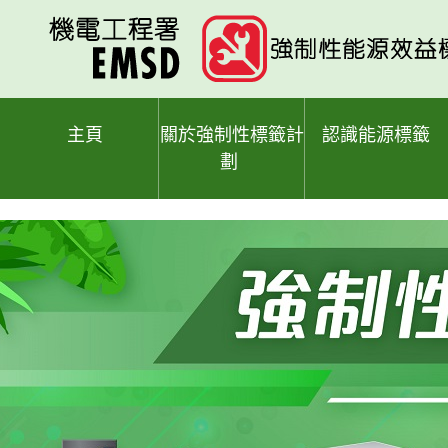
跳
至
主
要
內
容
主頁
關於強制性標籤計
認識能源標籤
劃