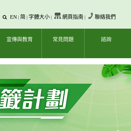
EN
简
字體大小
網頁指南
聯絡我們
查
|
|
|
|
詢
文
字
宣傳與教育
常見問題
諮詢