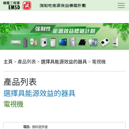
跳
至
主
要
內
容
主頁
> 產品列表 >
選擇具能源效益的器具
> 電視機
產品列表
選擇具能源效益的器具
電視機
產
資料提供者
品