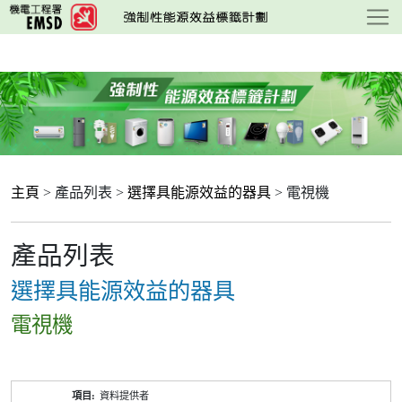
跳
至
主
要
內
容
主頁
> 產品列表 >
選擇具能源效益的器具
> 電視機
產品列表
選擇具能源效益的器具
電視機
產
資料提供者
品