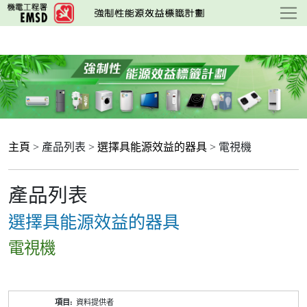
跳
至
主
要
內
容
主頁
> 產品列表 >
選擇具能源效益的器具
> 電視機
產品列表
選擇具能源效益的器具
電視機
產
資料提供者
品