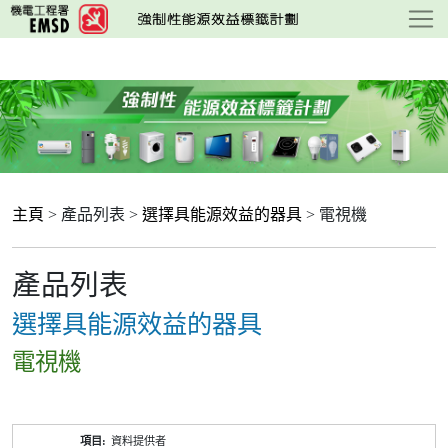
跳
至
主
要
內
容
主頁
> 產品列表 >
選擇具能源效益的器具
> 電視機
產品列表
選擇具能源效益的器具
電視機
產
資料提供者
品