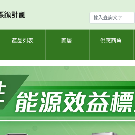
輸
入
查
詢
產品列表
家居
供應商角
文
字