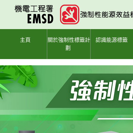
跳
至
主
要
內
容
主頁
關於強制性標籤計
認識能源標籤
劃