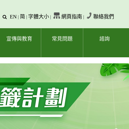
EN
简
字體大小
網頁指南
聯絡我們
查
|
|
|
|
詢
文
字
宣傳與教育
常見問題
諮詢