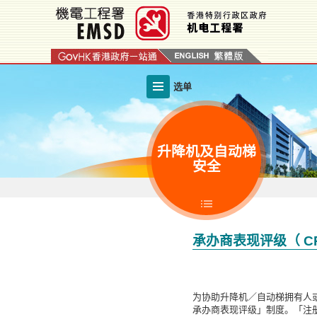
跳
至
内
容
的
选单
开
始
升降机及自动梯
安全
承办商表现评级（ CP
为协助升降机／自动梯拥有人或
承办商表现评级」制度。「注