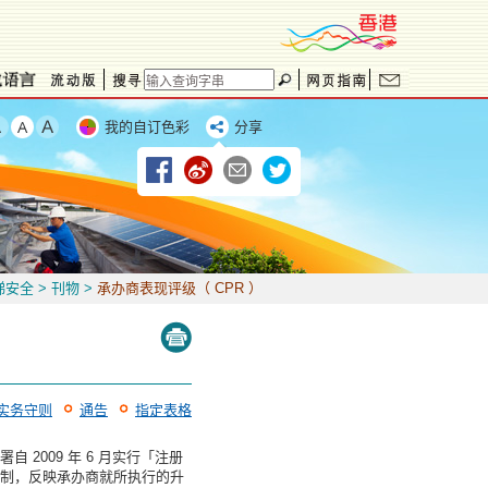
我的自订色彩
分享
梯安全
>
刊物
>
承办商表现评级（ CPR ）
实务守则
通告
指定表格
009 年 6 月实行「注册
制，反映承办商就所执行的升