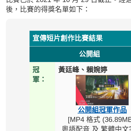
後，比賽的得獎名單如下：
宣傳短片創作比賽結果
公開組
冠
黃廷峰、賴婉婷
軍：
公開組冠軍作品
[MP4 格式 (36.89MB
粵語配音 及 繁體中文