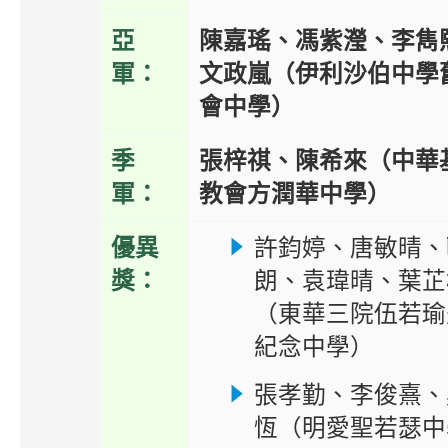
亞
陳嘉瑤、馮紫瀅、李雋
軍：
文政嵐（伊利沙伯中學
會中學）
季
張梓祺、陳希來（中華
軍：
教會方潤華中學）
優異
許鈞婷、唐敏晴、
獎：
朗、袁瑋晴、葉芷
（東華三院伍若瑜
紀念中學）
張孝勤、李俊熹、
恆（明愛聖若瑟中