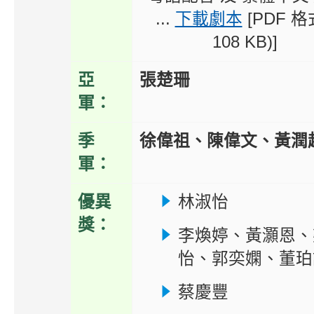
...
下載劇本
[PDF 格
108 KB)]
亞
張楚珊
軍：
季
徐偉祖、陳偉文、黃潤
軍：
優異
林淑怡
獎：
李煥婷、黃灝恩、
怡、郭奕嫻、董珀
蔡慶豐