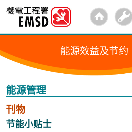
跳
至
内
容
能源效益及节约
的
开
始
能源管理
刊物
节能小贴士