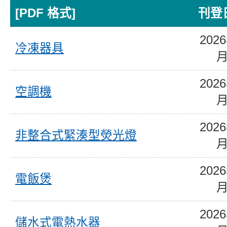
[PDF 格式]
刊登
202
冷凍器具
202
空調機
202
非整合式緊湊型熒光燈
202
電飯煲
202
儲水式電熱水器