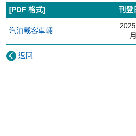
[PDF 格式]
刊登
202
汽油載客車輛
返回