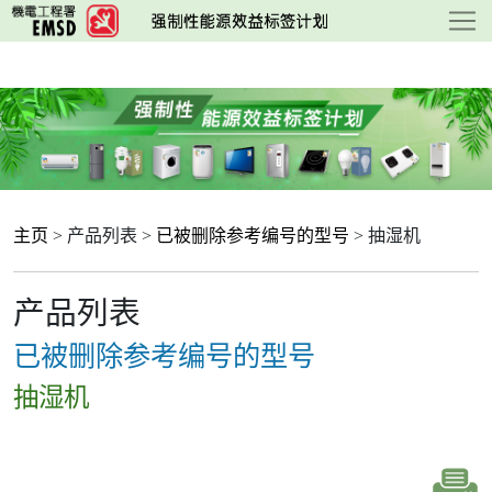
跳
至
主
要
内
容
主页
> 产品列表 >
已被删除参考编号的型号
> 抽湿机
产品列表
已被删除参考编号的型号
抽湿机