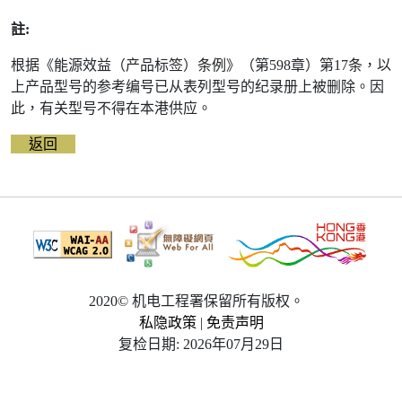
除
前
註:
的
能
根据《能源效益（产品标签）条例》（第598章）第17条，以
源
标
上产品型号的参考编号已从表列型号的纪录册上被删除。因
签
此，有关型号不得在本港供应。
资
料
返回
2020© 机电工程署保留所有版权。
私隐政策
|
免责声明
复检日期: 2026年07月29日