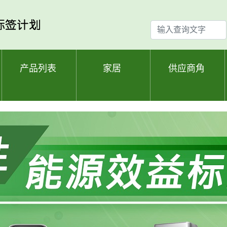
输
入
查
询
产品列表
家居
供应商角
文
字