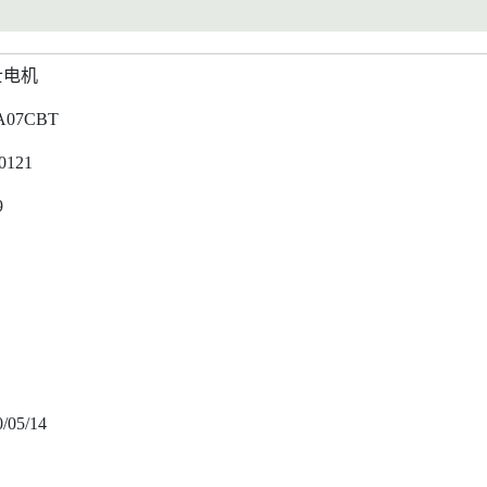
士电机
A07CBT
0121
9
/05/14