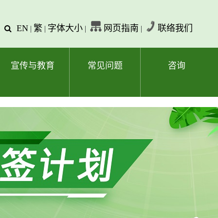
EN
繁
字体大小
网页指南
联络我们
查
|
|
|
|
询
文
字
宣传与教育
常见问题
咨询