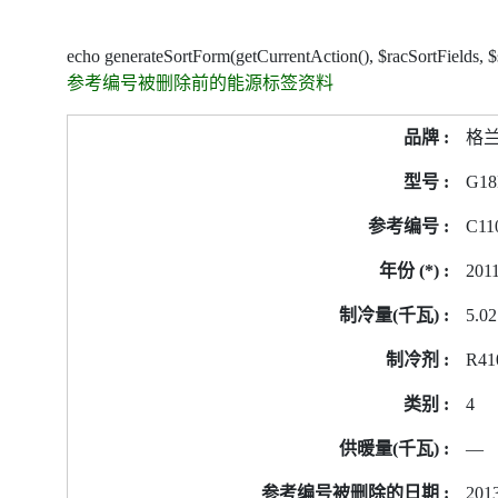
echo generateSortForm(getCurrentAction(), $racSortFields, 
参考编号被删除前的能源标签资料
参
格
考
编
G18
号
C11
被
删
201
除
前
5.02
的
R41
能
源
4
标
签
—
资
2013