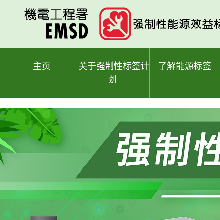
跳
至
主
要
内
容
主页
关于强制性标签计
了解能源标签
划