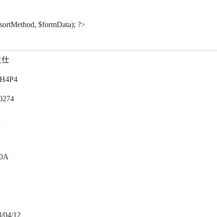
$sortMethod, $formData); ?>
兰仕
H4P4
0274
1
0A
/04/12