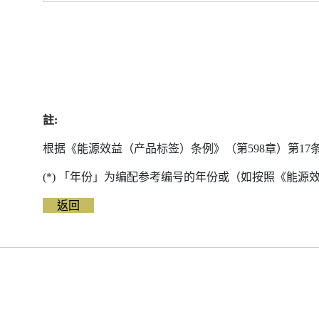
註:
根据《能源效益（产品标签）条例》（第598章）第1
(*) 「年份」为编配参考编号的年份或（如按照《能
返回