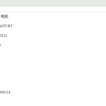
士电机
A07CBT
0121
9
/05/14