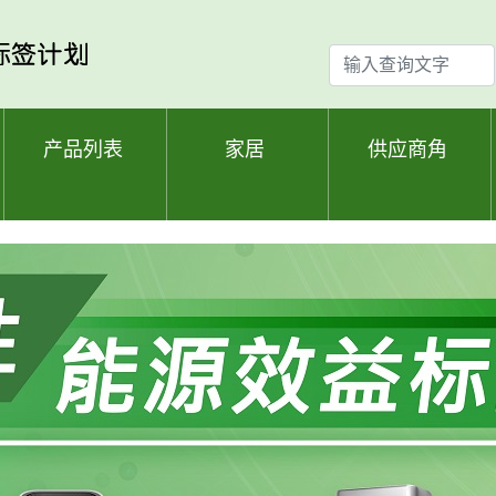
输
入
查
询
产品列表
家居
供应商角
文
字