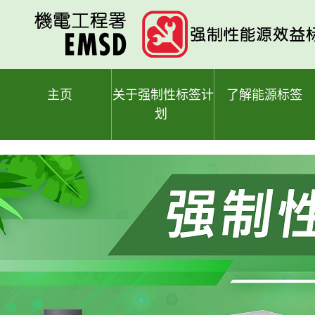
跳
至
主
要
内
容
主页
关于强制性标签计
了解能源标签
划