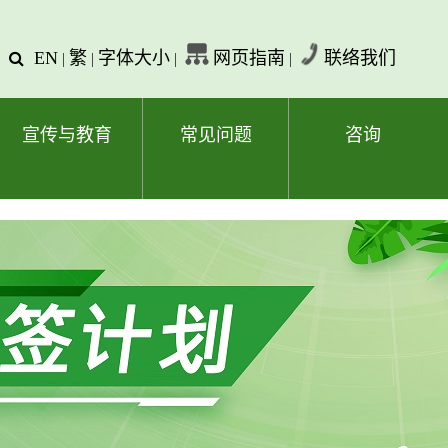
EN
繁
字体大小
网页指南
联络我们
查
|
|
|
|
询
文
字
宣传与教育
常见问题
咨询