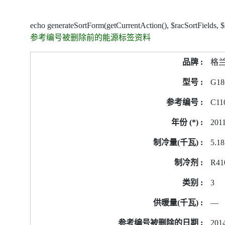
echo generateSortForm(getCurrentAction(), $racSortFields, 
参考编号被删除前的能源标签资料
参
格
考
编
G18
号
C11
被
删
201
除
前
5.18
的
R41
能
源
3
标
签
—
资
2014