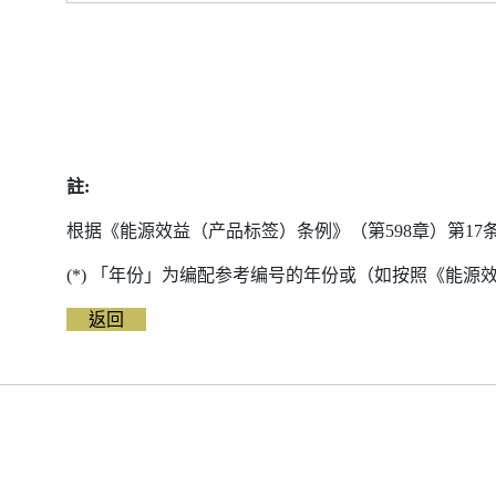
註:
根据《能源效益（产品标签）条例》（第598章）第1
(*) 「年份」为编配参考编号的年份或（如按照《能
返回