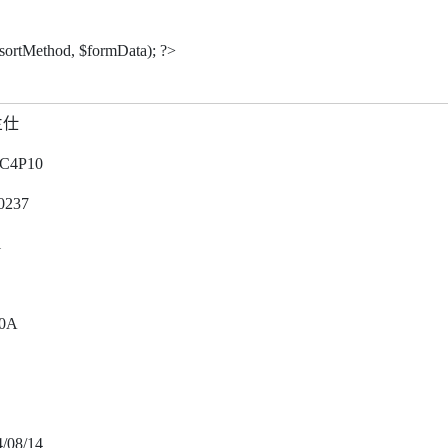
$sortMethod, $formData); ?>
兰仕
C4P10
0237
1
0A
/08/14