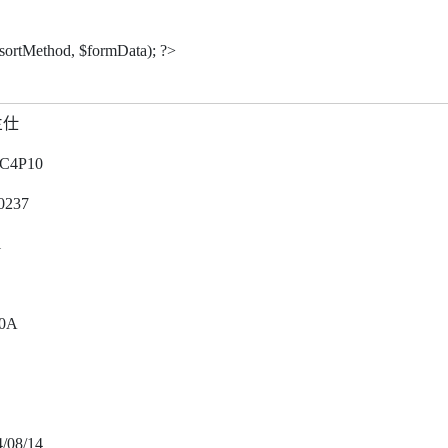
$sortMethod, $formData); ?>
兰仕
C4P10
0237
1
0A
/08/14