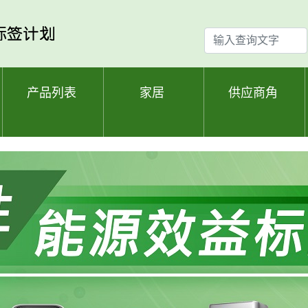
输
入
查
询
产品列表
家居
供应商角
文
字