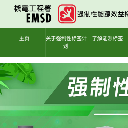
跳
至
主
要
内
容
主页
关于强制性标签计
了解能源标签
划