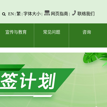
EN
繁
字体大小
网页指南
联络我们
查
|
|
|
|
询
文
字
宣传与教育
常见问题
咨询