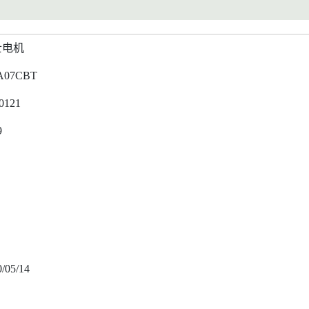
士电机
A07CBT
0121
9
/05/14