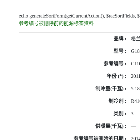
echo generateSortForm(getCurrentAction(), $racSortFields, 
参考编号被删除前的能源标签资料
参
格
考
编
G18
号
C11
被
删
201
除
前
5.18
的
R41
能
源
3
标
签
—
资
2014