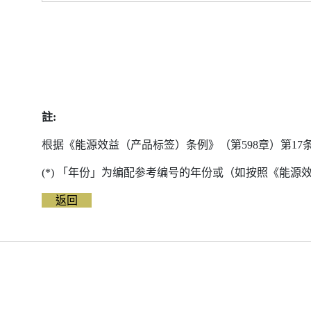
註:
根据《能源效益（产品标签）条例》（第598章）第1
(*) 「年份」为编配参考编号的年份或（如按照《能
返回