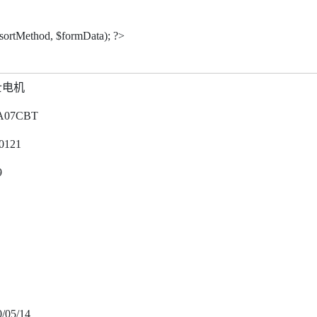
$sortMethod, $formData); ?>
士电机
A07CBT
0121
9
/05/14