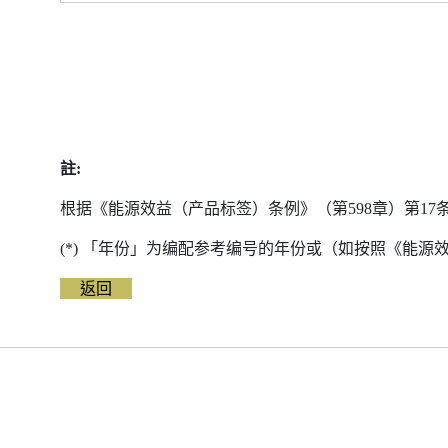
註:
根据《能源效益（产品标签）条例》（第598章）第1
(*) 「年份」为编配参考编号的年份或（如按照《能
返回