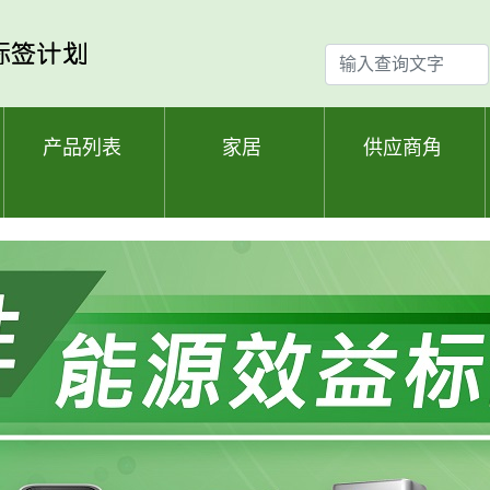
输
入
查
询
产品列表
家居
供应商角
文
字