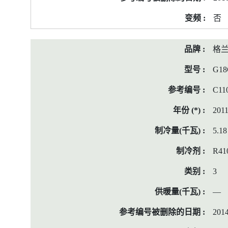
料
否
格
G18
C11
201
5.18
R41
3
—
2014