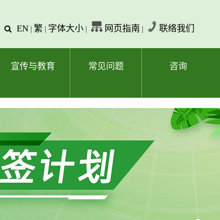
EN
繁
字体大小
网页指南
联络我们
查
|
|
|
|
询
文
字
宣传与教育
常见问题
咨询