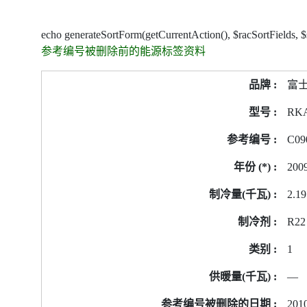
echo generateSortForm(getCurrentAction(), $racSortFields, 
参考编号被删除前的能源标签资料
参
富
考
编
RK
号
C09
被
删
200
除
前
2.19
的
R22
能
源
1
标
签
—
资
2010