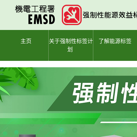
跳
至
主
要
内
容
主页
关于强制性标签计
了解能源标签
划