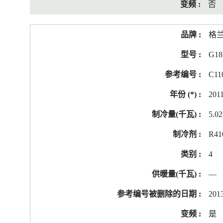
否
格
G18
C11
201
5.02
R41
4
—
2013
是