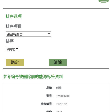
排序选项
排序项目
排序
参考编号被删除前的能源标签资料
参
创维
考
编
32STD6200
号
被
T220132
删
除