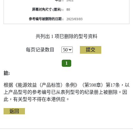
2022
前
的
80
能
源
2023/03/03
标
签
资
料
共列出 1 项巳删除的型号资料
每页记录数目
1
註:
根据《能源效益（产品标签）条例》（第598章）第17条，以
上产品型号的参考编号已从表列型号的纪录册上被删除。因
此，有关型号不得在本港供应。
返回