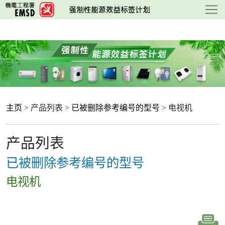
跳
至
主
要
内
容
主页
> 产品列表 >
已被删除参考编号的型号
> 电视机
产品列表
已被删除参考编号的型号
电视机