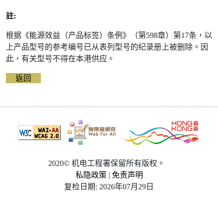
除
前
註:
的
能
根据《能源效益（产品标签）条例》（第598章）第17条，以
源
标
上产品型号的参考编号已从表列型号的纪录册上被删除。因
签
此，有关型号不得在本港供应。
资
料
返回
2020© 机电工程署保留所有版权。
私隐政策
|
免责声明
复检日期: 2026年07月29日