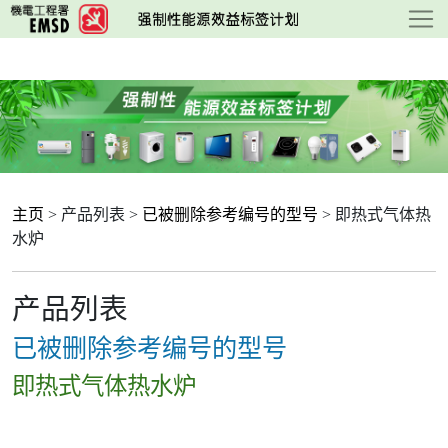
跳
至
主
要
内
容
主页
> 产品列表 >
已被删除参考编号的型号
> 即热式气体热
水炉
产品列表
已被删除参考编号的型号
即热式气体热水炉